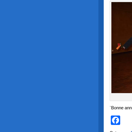
`Bonne anné
Fa