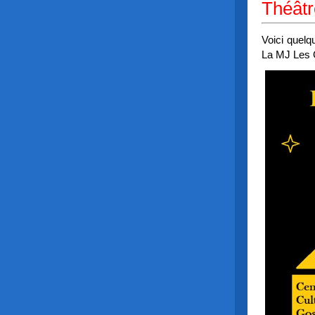
Théâtr
Voici quelq
La MJ Les 