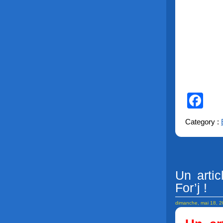
Fa
Category :
Un artic
For’j !
dimanche, mai 18, 