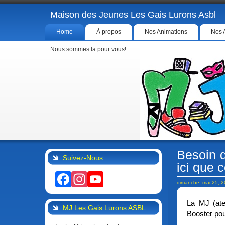
Maison des Jeunes Les Gais Lurons Asbl
Home
À propos
Nos Animations
Nos 
Nous sommes la pour vous!
Besoin d
Suivez-Nous
ici que 
Facebook
Instagram
YouTube
dimanche, mai 25, 
La MJ (ate
MJ Les Gais Lurons ASBL
Booster po