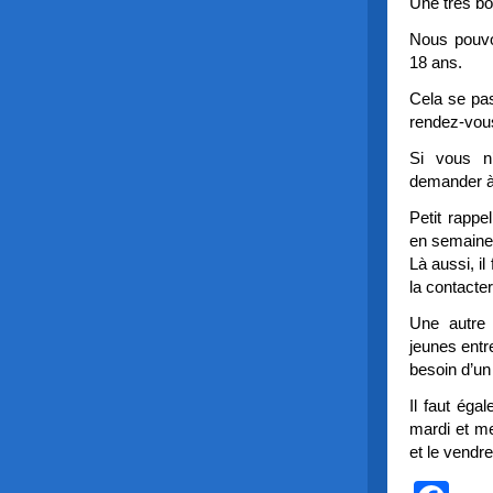
Une très bo
Nous pouvon
18 ans.
Cela se pas
rendez-vou
Si vous n
demander à 
Petit rappe
en semaine
Là aussi, i
la contacter
Une autre 
jeunes entr
besoin d’un
Il faut éga
mardi et me
et le vendre