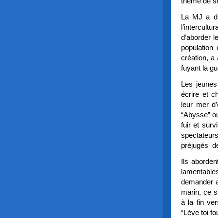
thème de s
La MJ a dé
l’intercultu
d’aborder l
population 
création, a
fuyant la g
Les jeunes
écrire et c
leur mer d
“Abysse” ou
fuir et sur
spectateurs
préjugés de
Ils aborden
lamentable
demander a
marin, ce s
à la fin ve
“Lève toi fo