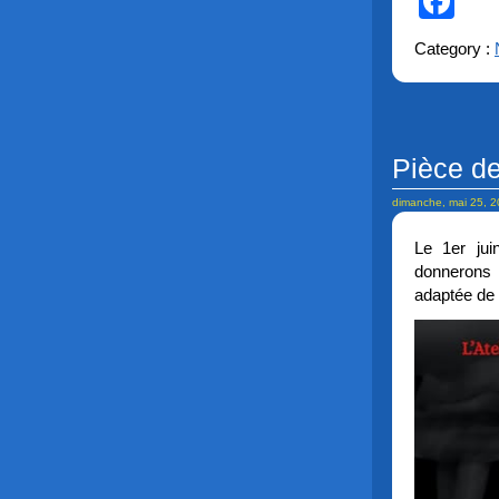
Fa
Category :
Pièce de
dimanche, mai 25, 
Le 1er jui
donnerons é
adaptée de 