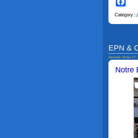
Fa
Category :
EPN & C
mercredi, février 17,
Notre 