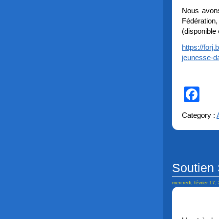
Nous avons 
Fédération
(disponible 
https://for
jeunesse-da
Fa
Category :
Soutien 
mercredi, février 17,