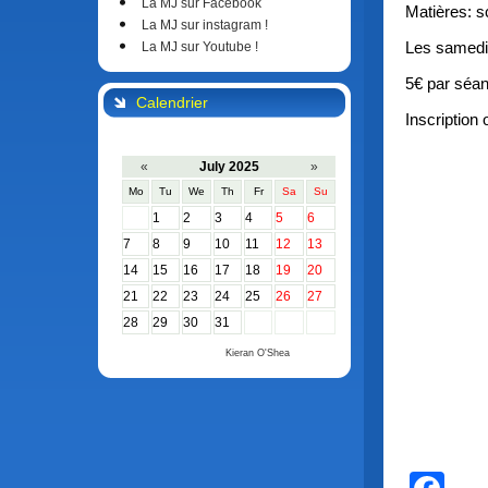
La MJ sur Facebook
Matières: s
La MJ sur instagram !
Les samedis
La MJ sur Youtube !
5€ par séa
Calendrier
Inscription 
«
July 2025
»
Mo
Tu
We
Th
Fr
Sa
Su
1
2
3
4
5
6
7
8
9
10
11
12
13
14
15
16
17
18
19
20
21
22
23
24
25
26
27
28
29
30
31
Calendar by
Kieran O'Shea