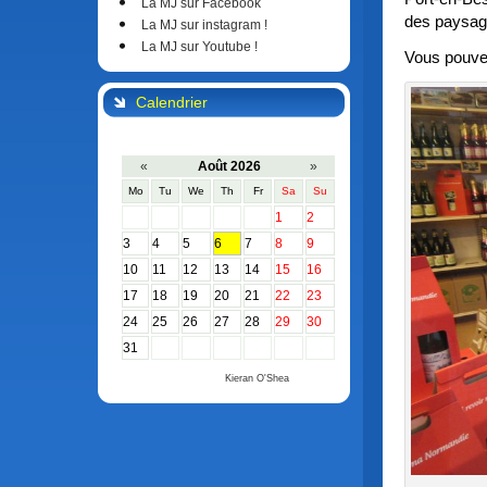
La MJ sur Facebook
des paysage
La MJ sur instagram !
La MJ sur Youtube !
Vous pouvez
Calendrier
«
Août 2026
»
Mo
Tu
We
Th
Fr
Sa
Su
1
2
3
4
5
6
7
8
9
10
11
12
13
14
15
16
17
18
19
20
21
22
23
24
25
26
27
28
29
30
31
Calendar by
Kieran O'Shea