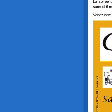
La soirée 
samedi 6 m
Venez nomb