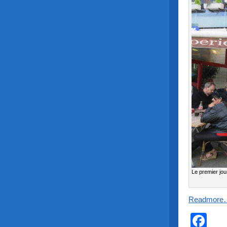
Le premier jou
Readmore
Fa