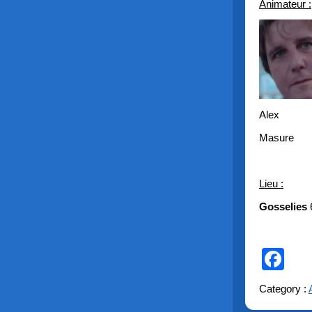
Animateur :
Alex
Masure
Lieu :
Gosselies
Fa
Category :