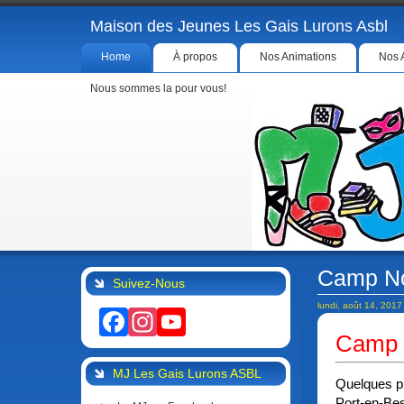
Maison des Jeunes Les Gais Lurons Asbl
Home
À propos
Nos Animations
Nos 
Nous sommes la pour vous!
Camp No
Suivez-Nous
lundi, août 14, 2017
Facebook
Instagram
YouTube
Camp 
MJ Les Gais Lurons ASBL
Quelques p
Port-en-Be