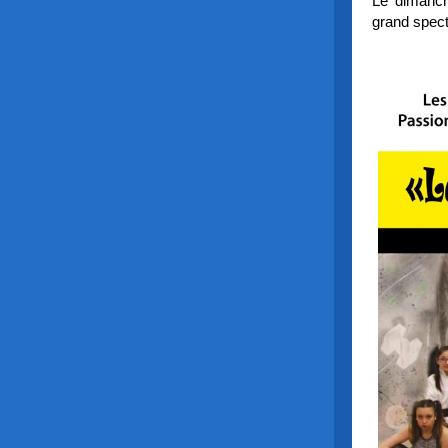
Le dimanch
grand spect