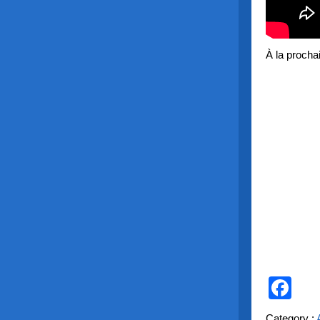
À la procha
Fa
Category :