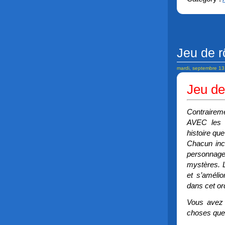
Jeu de r
mardi, septembre 13
Jeu de
Contraireme
AVEC les 
histoire qu
Chacun inc
personnages
mystères. L
et s’améli
dans cet or
Vous avez 
choses que 