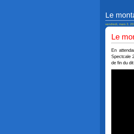
Le mont
vendredi, mars 3, 2
Le mo
En attenda
Spectcale 2
de fin du di