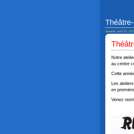
Théâtre
samedi, avril 23, 20
Théâtr
Notre ateli
au centre c
Cette année
Les atelier
en première
Venez nomb