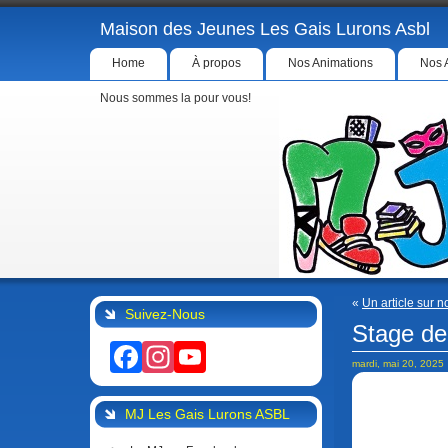
Maison des Jeunes Les Gais Lurons Asbl
Home
À propos
Nos Animations
Nos 
Nous sommes la pour vous!
«
Un article sur no
Suivez-Nous
Stage de
Facebook
Instagram
YouTube
mardi, mai 20, 2025
MJ Les Gais Lurons ASBL