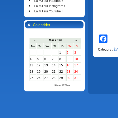
La MJ sur Facebook
La MJ sur instagram !
La MJ sur Youtube !
Calendrier
Fa
«
Mai 2026
»
Mo
Tu
We
Th
Fr
Sa
Su
Category :
ÉV
1
2
3
4
5
6
7
8
9
10
11
12
13
14
15
16
17
18
19
20
21
22
23
24
25
26
27
28
29
30
31
Calendar by
Kieran O'Shea