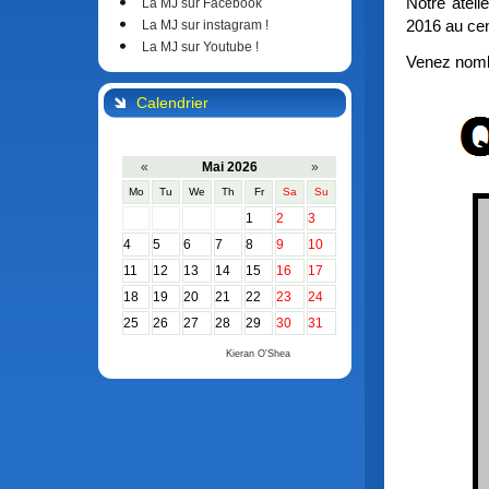
Notre ateli
La MJ sur Facebook
2016 au cen
La MJ sur instagram !
La MJ sur Youtube !
Venez nomb
Calendrier
«
Mai 2026
»
Mo
Tu
We
Th
Fr
Sa
Su
1
2
3
4
5
6
7
8
9
10
11
12
13
14
15
16
17
18
19
20
21
22
23
24
25
26
27
28
29
30
31
Calendar by
Kieran O'Shea