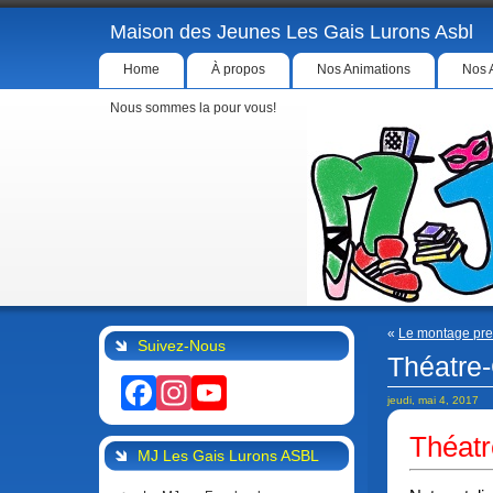
Maison des Jeunes Les Gais Lurons Asbl
Home
À propos
Nos Animations
Nos 
Nous sommes la pour vous!
«
Le montage pre
Suivez-Nous
Théatre
Facebook
Instagram
YouTube
jeudi, mai 4, 2017
Théat
MJ Les Gais Lurons ASBL