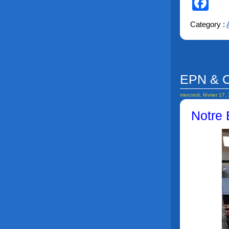
Fa
Category :
EPN & C
mercredi, février 17,
Notre 