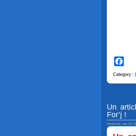
Fa
Category :
Un artic
For’j !
dimanche, mai 18, 