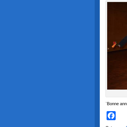
`Bonne anné
Fa