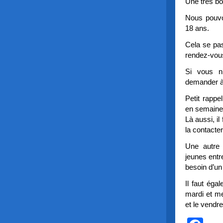
Une très bo
Nous pouvon
18 ans.
Cela se pas
rendez-vou
Si vous n
demander à 
Petit rappe
en semaine
Là aussi, i
la contacter
Une autre 
jeunes entr
besoin d’un
Il faut éga
mardi et me
et le vendre