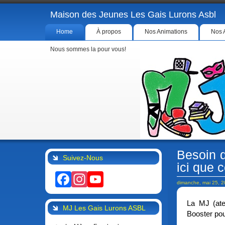
Maison des Jeunes Les Gais Lurons Asbl
Home
À propos
Nos Animations
Nos 
Nous sommes la pour vous!
Besoin d
Suivez-Nous
ici que 
Facebook
Instagram
YouTube
dimanche, mai 25, 
La MJ (ate
MJ Les Gais Lurons ASBL
Booster po