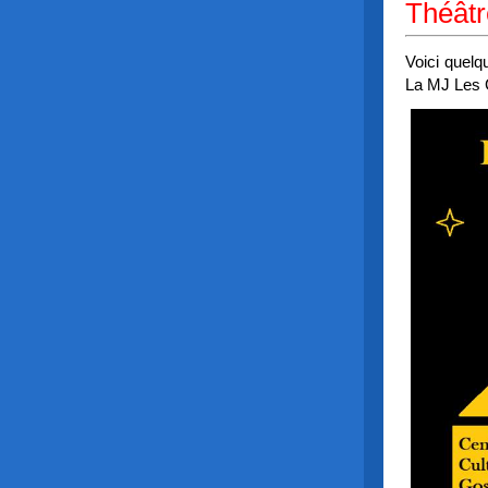
Théâtr
Voici quelq
La MJ Les 