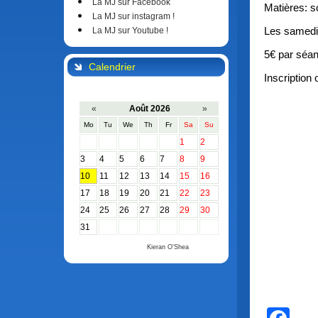
La MJ sur Facebook
Matières: s
La MJ sur instagram !
Les samedis
La MJ sur Youtube !
5€ par séa
Calendrier
Inscription 
«
Août 2026
»
Mo
Tu
We
Th
Fr
Sa
Su
1
2
3
4
5
6
7
8
9
10
11
12
13
14
15
16
17
18
19
20
21
22
23
24
25
26
27
28
29
30
31
Calendar by
Kieran O'Shea