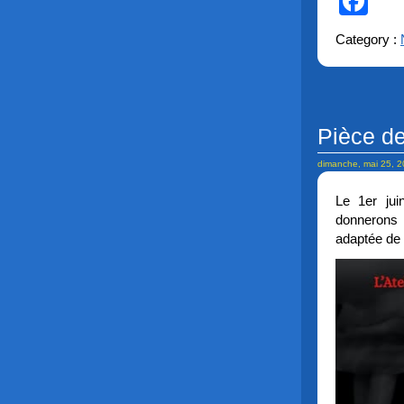
Fa
Category :
Pièce de
dimanche, mai 25, 
Le 1er jui
donnerons é
adaptée de 