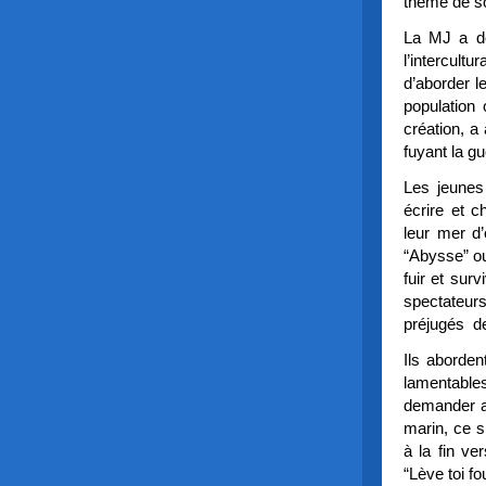
thème de s
La MJ a dé
l’intercultu
d’aborder l
population 
création, a
fuyant la g
Les jeunes
écrire et c
leur mer d
“Abysse” ou
fuir et sur
spectateurs
préjugés de
Ils aborden
lamentable
demander a
marin, ce s
à la fin ve
“Lève toi fo