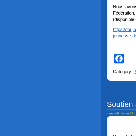
Nous avons 
Fédération
(disponible 
https://for
jeunesse-da
Fa
Category :
Soutien 
mercredi, février 17,