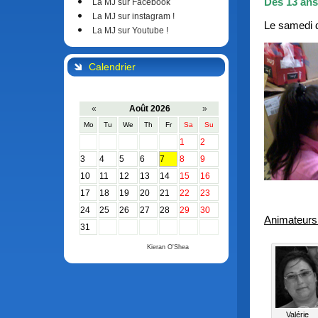
Dès 13 ans
La MJ sur Facebook
La MJ sur instagram !
Le samedi 
La MJ sur Youtube !
Calendrier
«
Août 2026
»
Mo
Tu
We
Th
Fr
Sa
Su
1
2
3
4
5
6
7
8
9
10
11
12
13
14
15
16
17
18
19
20
21
22
23
24
25
26
27
28
29
30
Animateurs
31
Calendar by
Kieran O'Shea
Valérie