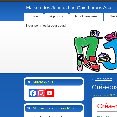
Maison des Jeunes Les Gais Lurons Asbl
Home
À propos
Nos Animations
Nos 
Nous sommes la pour vous!
«
Créa-décors
Suivez-Nous
Créa-co
Facebook
Instagram
YouTube
mercredi, mars 9, 2
Créa-
MJ Les Gais Lurons ASBL