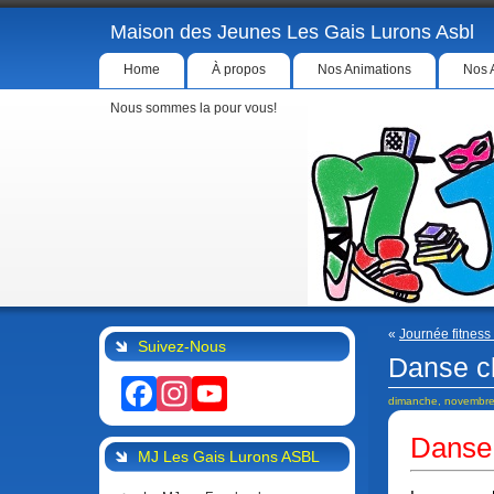
Maison des Jeunes Les Gais Lurons Asbl
Home
À propos
Nos Animations
Nos 
Nous sommes la pour vous!
«
Journée fitness
Suivez-Nous
Danse c
Facebook
Instagram
YouTube
dimanche, novembre
Danse 
MJ Les Gais Lurons ASBL