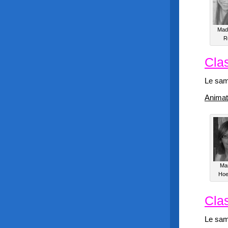
Mad
R
Cla
Le sam
Animat
Ma
Hoe
Clas
Le sam