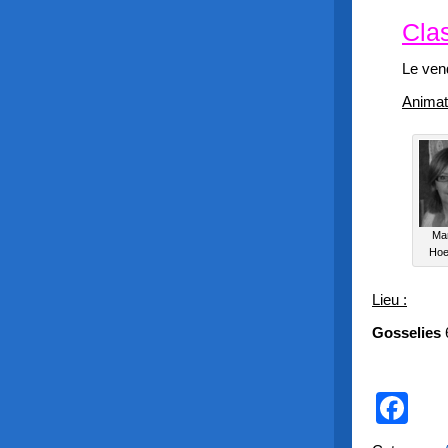
Cla
Le ven
Animat
Ma
Hoe
Lieu :
Gosselies
Fa