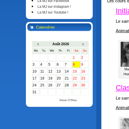
Les cours d
La MJ sur Facebook
La MJ sur instagram !
Init
La MJ sur Youtube !
Le sam
Calendrier
Animat
«
Août 2026
»
Mo
Tu
We
Th
Fr
Sa
Su
1
2
3
4
5
6
7
8
9
Ma
10
11
12
13
14
15
16
Hoe
17
18
19
20
21
22
23
24
25
26
27
28
29
30
Cla
31
Le sam
Calendar by
Kieran O'Shea
Animat