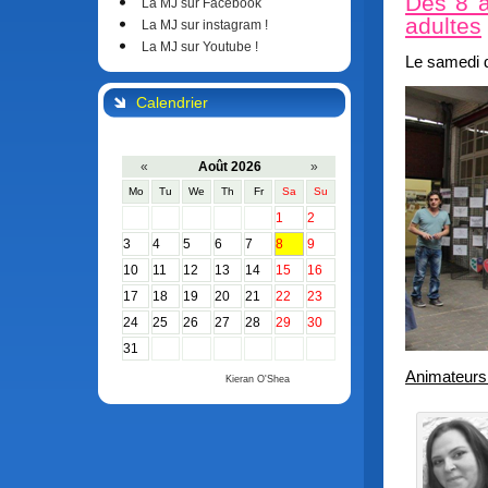
Dès 8 a
La MJ sur Facebook
adultes
La MJ sur instagram !
La MJ sur Youtube !
Le samedi 
Calendrier
«
Août 2026
»
Mo
Tu
We
Th
Fr
Sa
Su
1
2
3
4
5
6
7
8
9
10
11
12
13
14
15
16
17
18
19
20
21
22
23
24
25
26
27
28
29
30
31
Animateurs
Calendar by
Kieran O'Shea