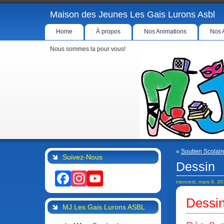
Maison des Jeunes Les Gais Lurons Asbl
Home
À propos
Nos Animations
Nos 
Nous sommes la pour vous!
«
Soutien Scolair
Suivez-Nous
Dessin
Facebook
Instagram
YouTube
mercredi, mars 9, 2
Dessi
MJ Les Gais Lurons ASBL