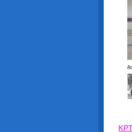
An
L
KPT 