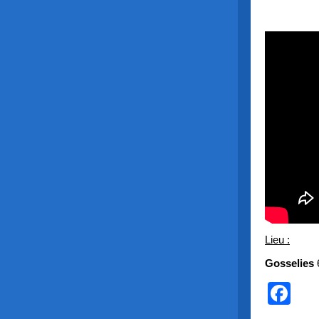
F
Lieu :
Gosselies
Fa