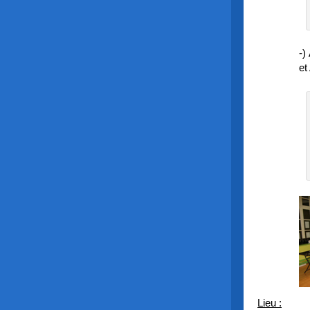
-)
et
Lieu :