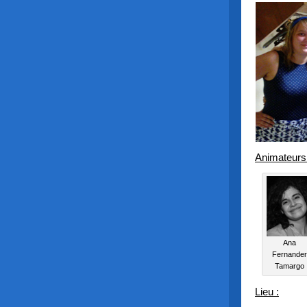
Animateurs
Ana
Fernander
Tamargo
Lieu :