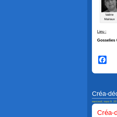
Valérie
Mairiaux
Lieu :
Gosselies
Fa
Créa-dé
mercredi, mars 9, 2
Créa-