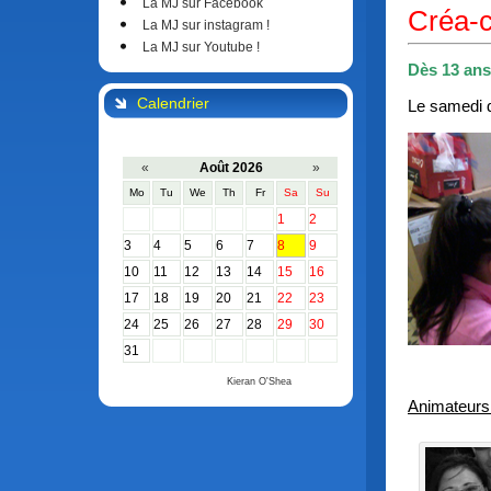
La MJ sur Facebook
Créa-
La MJ sur instagram !
La MJ sur Youtube !
Dès 13 ans
Calendrier
Le samedi 
«
Août 2026
»
Mo
Tu
We
Th
Fr
Sa
Su
1
2
3
4
5
6
7
8
9
10
11
12
13
14
15
16
17
18
19
20
21
22
23
24
25
26
27
28
29
30
31
Calendar by
Kieran O'Shea
Animateurs