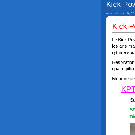
Kick Pow
mercredi, mars 9, 2
Kick P
Le Kick Pow
les arts ma
rythme sout
Respiration,
quatre pilier
Membre de
KPT 
Sa
5€
fé