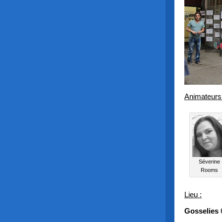
Animateurs
Séverine
Rooms
Lieu :
Gosselies