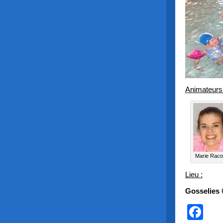
Animateurs
Marie Raco
Lieu :
Gosselies
Fa