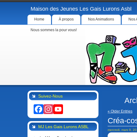
Maison des Jeunes Les Gais Lurons Asbl
Home
À propos
Nos Animations
Nos 
Nous sommes la pour vous!
Suivez-Nous
Arc
Facebook
Instagram
YouTube
« Older Entries
Créa-co
MJ Les Gais Lurons ASBL
mercredi, mars 9, 2